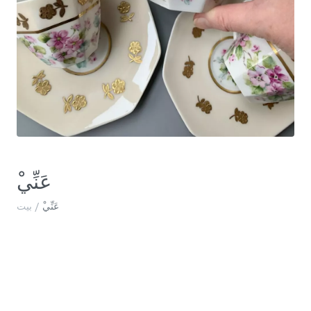
ْعَنِّي
ْعَنِّي
/
بيت