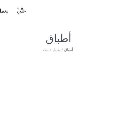
ْعَنِّي
يعمل
أطباق
أطباق
/
يعمل
/
بيت